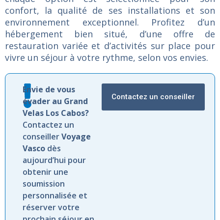
confort,
la
qualité
de
ses
installations
et
son
environnement
exceptionnel.
Profitez
d’un
hébergement
bien
situé,
d’une
offre
de
restauration
variée
et
d’activités
sur
place
pour
vivre
un
séjour
à
votre
rythme,
selon
vos
envies.
Envie de vous
Contactez un conseiller
évader au Grand
Velas Los Cabos?
Contactez un
conseiller
Voyage
Vasco
dès
aujourd’hui pour
obtenir une
soumission
personnalisée et
réserver votre
prochain séjour en