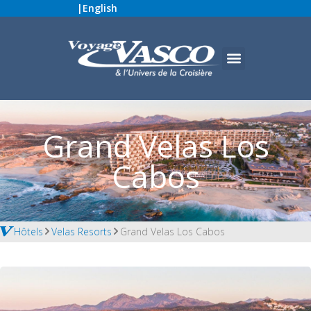
|
English
Grand Velas Los
Cabos
Hôtels
Velas Resorts
Grand Velas Los Cabos