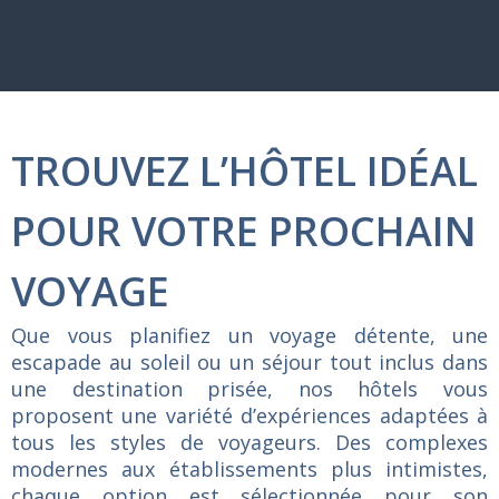
TROUVEZ L’HÔTEL IDÉAL
POUR VOTRE PROCHAIN
VOYAGE
Que
vous
planifiez
un
voyage
détente,
une
escapade
au
soleil
ou
un
séjour
tout
inclus
dans
une
destination
prisée,
nos
hôtels
vous
proposent
une
variété
d’expériences
adaptées
à
tous
les
styles
de
voyageurs.
Des
complexes
modernes
aux
établissements
plus
intimistes,
chaque
option
est
sélectionnée
pour
son