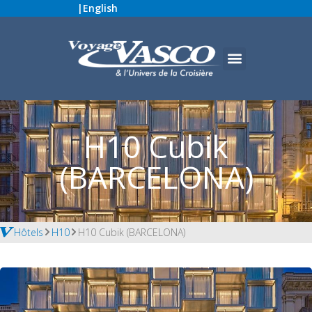
|
English
H10 Cubik
(BARCELONA)
Hôtels
H10
H10 Cubik (BARCELONA)