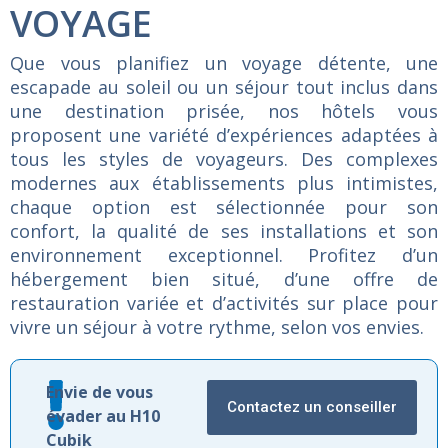
VOYAGE
Que
vous
planifiez
un
voyage
détente,
une
escapade
au
soleil
ou
un
séjour
tout
inclus
dans
une
destination
prisée,
nos
hôtels
vous
proposent
une
variété
d’expériences
adaptées
à
tous
les
styles
de
voyageurs.
Des
complexes
modernes
aux
établissements
plus
intimistes,
chaque
option
est
sélectionnée
pour
son
confort,
la
qualité
de
ses
installations
et
son
environnement
exceptionnel.
Profitez
d’un
hébergement
bien
situé,
d’une
offre
de
restauration
variée
et
d’activités
sur
place
pour
vivre
un
séjour
à
votre
rythme,
selon
vos
envies.
Envie de vous
Contactez un conseiller
évader au H10
Cubik