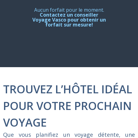
Aucun forfait pour le moment.
Contactez un conseiller
Voyage Vasco pour obtenir un
forfait sur mesure!
TROUVEZ L’HÔTEL IDÉAL
POUR VOTRE PROCHAIN
VOYAGE
Que
vous
planifiez
un
voyage
détente,
une