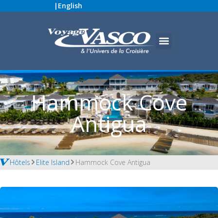
|
English
Hammock Cove
Antigua
Hôtels
Elite Island
Hammock Cove Antigua