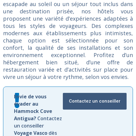
escapade
au
soleil
ou
un
séjour
tout
inclus
dans
une
destination
prisée,
nos
hôtels
vous
proposent
une
variété
d’expériences
adaptées
à
tous
les
styles
de
voyageurs.
Des
complexes
modernes
aux
établissements
plus
intimistes,
chaque
option
est
sélectionnée
pour
son
confort,
la
qualité
de
ses
installations
et
son
environnement
exceptionnel.
Profitez
d’un
hébergement
bien
situé,
d’une
offre
de
restauration
variée
et
d’activités
sur
place
pour
vivre
un
séjour
à
votre
rythme,
selon
vos
envies.
Envie de vous
Contactez un conseiller
évader au
Hammock Cove
Antigua?
Contactez
un conseiller
Voyage Vasco
dès