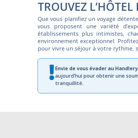
TROUVEZ L’HÔTEL
Que
vous
planifiez
un
voyage
détent
vous
proposent
une
variété
d’ex
établissements
plus
intimistes,
ch
environnement
exceptionnel.
Profite
pour
vivre
un
séjour
à
votre
rythme,
Envie de vous évader au Handlery
aujourd’hui pour obtenir une soum
tranquillité.