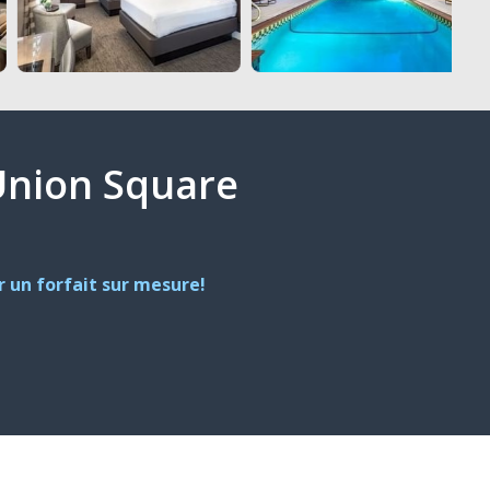
 Union Square
 un forfait sur mesure!