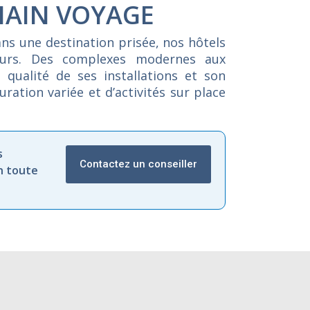
HAIN VOYAGE
ans
une
destination
prisée,
nos
hôtels
eurs.
Des
complexes
modernes
aux
a
qualité
de
ses
installations
et
son
auration
variée
et
d’activités
sur
place
s
Contactez un conseiller
n toute