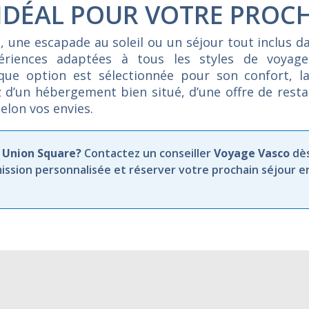
 IDÉAL POUR VOTRE PROC
e,
une
escapade
au
soleil
ou
un
séjour
tout
inclus
d
périences
adaptées
à
tous
les
styles
de
voyag
aque
option
est
sélectionnée
pour
son
confort,
l
z
d’un
hébergement
bien
situé,
d’une
offre
de
rest
selon
vos
envies.
 Union Square?
Contactez un conseiller
Voyage Vasco
dè
ission personnalisée et réserver votre prochain séjour e