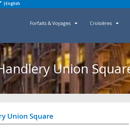
|
English
Forfaits & Voyages
Croisières
Handlery Union Squar
ry Union Square