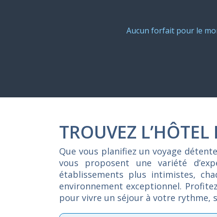
Aucun forfait pour le m
TROUVEZ L’HÔTEL
Que
vous
planifiez
un
voyage
détent
vous
proposent
une
variété
d’ex
établissements
plus
intimistes,
ch
environnement
exceptionnel.
Profite
pour
vivre
un
séjour
à
votre
rythme,