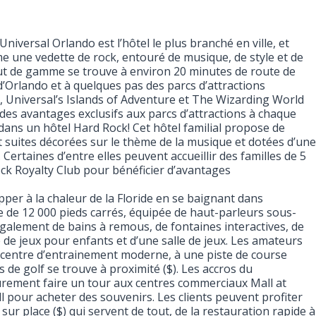
niversal Orlando est l’hôtel le plus branché en ville, et
 une vedette de rock, entouré de musique, de style et de
 haut de gamme se trouve à environ 20 minutes de route de
d’Orlando et à quelques pas des parcs d’attractions
a, Universal’s Islands of Adventure et The Wizarding World
 des avantages exclusifs aux parcs d’attractions à chaque
dans un hôtel Hard Rock! Cet hôtel familial propose de
suites décorées sur le thème de la musique et dotées d’une
 Certaines d’entre elles peuvent accueillir des familles de 5
ck Royalty Club pour bénéficier d’avantages
pper à la chaleur de la Floride en se baignant dans
e de 12 000 pieds carrés, équipée de haut-parleurs sous-
également de bains à remous, de fontaines interactives, de
e de jeux pour enfants et d’une salle de jeux. Les amateurs
 centre d’entrainement moderne, à une piste de course
 de golf se trouve à proximité ($). Les accros du
ement faire un tour aux centres commerciaux Mall at
ll pour acheter des souvenirs. Les clients peuvent profiter
sur place ($) qui servent de tout, de la restauration rapide à