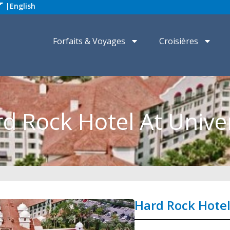
|
English
Forfaits & Voyages
Croisières
d Rock Hotel At Unive
Hard Rock Hotel