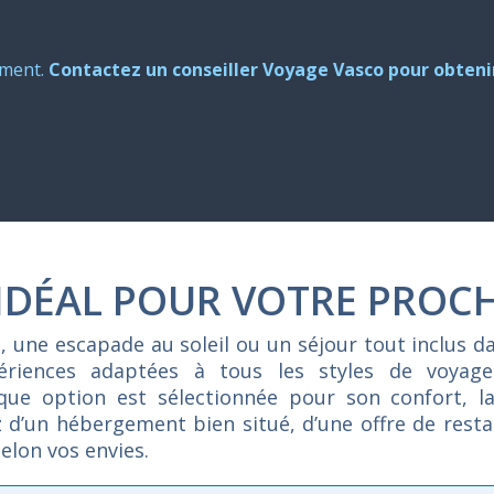
oment.
Contactez un conseiller Voyage Vasco pour obtenir
 IDÉAL POUR VOTRE PROC
e,
une
escapade
au
soleil
ou
un
séjour
tout
inclus
d
périences
adaptées
à
tous
les
styles
de
voyag
aque
option
est
sélectionnée
pour
son
confort,
l
z
d’un
hébergement
bien
situé,
d’une
offre
de
rest
selon
vos
envies.