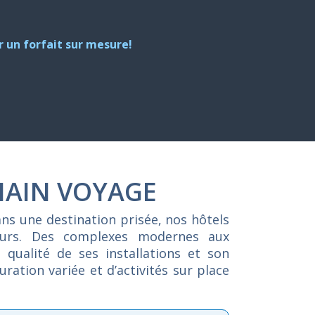
 un forfait sur mesure!
HAIN VOYAGE
ans
une
destination
prisée,
nos
hôtels
eurs.
Des
complexes
modernes
aux
a
qualité
de
ses
installations
et
son
auration
variée
et
d’activités
sur
place