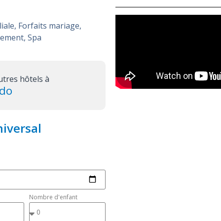
liale
,
Forfaits mariage
,
inement
,
Spa
utres hôtels à
ndo
niversal
Nombre d'enfant