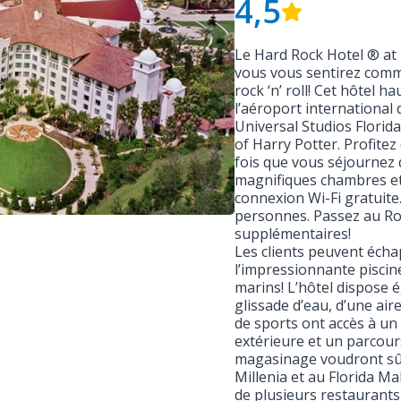
4,5
Le Hard Rock Hotel ® at U
vous vous sentirez comme
rock ‘n’ roll! Cet hôtel
l’aéroport international 
Universal Studios Florid
of Harry Potter. Profitez
fois que vous séjournez 
magnifiques chambres et 
connexion Wi-Fi gratuite.
personnes. Passez au Ro
supplémentaires!
Les clients peuvent écha
l’impressionnante piscin
marins! L’hôtel dispose 
glissade d’eau, d’une air
de sports ont accès à un
extérieure et un parcours
magasinage voudront sûr
Millenia et au Florida Ma
de plusieurs restaurants 