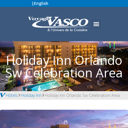
|
English
Holiday Inn Orlando
Sw Celebration Area
Hôtels
Holiday Inn
Holiday Inn Orlando Sw Celebration Area