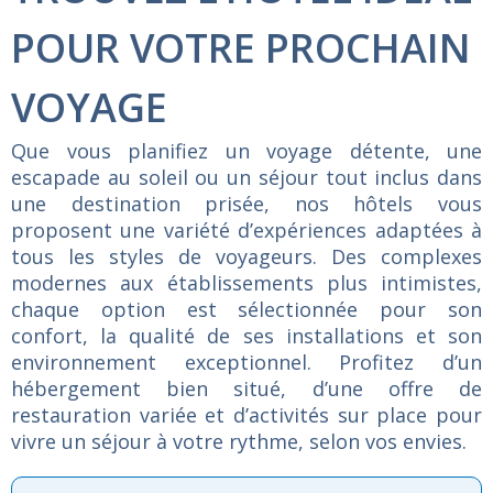
POUR VOTRE PROCHAIN
VOYAGE
Que
vous
planifiez
un
voyage
détente,
une
escapade
au
soleil
ou
un
séjour
tout
inclus
dans
une
destination
prisée,
nos
hôtels
vous
proposent
une
variété
d’expériences
adaptées
à
tous
les
styles
de
voyageurs.
Des
complexes
modernes
aux
établissements
plus
intimistes,
chaque
option
est
sélectionnée
pour
son
confort,
la
qualité
de
ses
installations
et
son
environnement
exceptionnel.
Profitez
d’un
hébergement
bien
situé,
d’une
offre
de
restauration
variée
et
d’activités
sur
place
pour
vivre
un
séjour
à
votre
rythme,
selon
vos
envies.