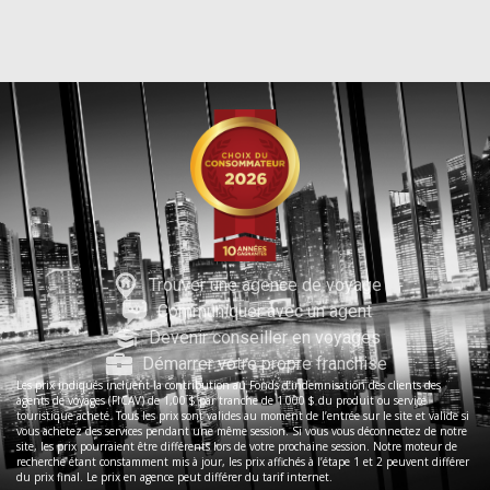
Trouver une agence de voyage
Communiquer avec un agent
Devenir conseiller en voyages
Démarrer votre propre franchise
Les prix indiqués incluent la contribution au Fonds d’indemnisation des clients des
agents de voyages (FICAV) de 1,00 $ par tranche de 1 000 $ du produit ou service
touristique acheté. Tous les prix sont valides au moment de l’entrée sur le site et valide si
vous achetez des services pendant une même session. Si vous vous déconnectez de notre
site, les prix pourraient être différents lors de votre prochaine session. Notre moteur de
recherche étant constamment mis à jour, les prix affichés à l’étape 1 et 2 peuvent différer
du prix final. Le prix en agence peut différer du tarif internet.