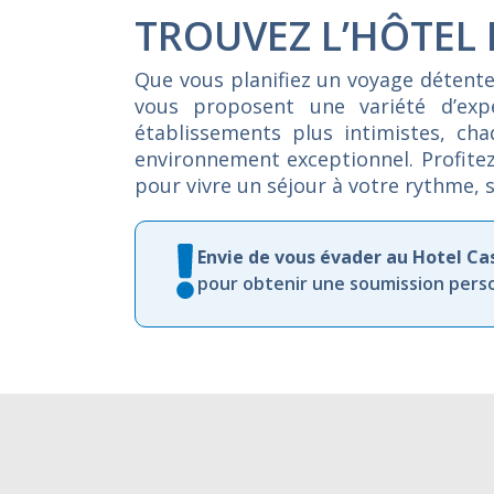
TROUVEZ L’HÔTEL
Que
vous
planifiez
un
voyage
détent
vous
proposent
une
variété
d’ex
établissements
plus
intimistes,
ch
environnement
exceptionnel.
Profite
pour
vivre
un
séjour
à
votre
rythme,
Envie de vous évader au Hotel C
pour obtenir une soumission perso