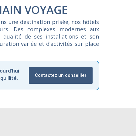
HAIN VOYAGE
ans
une
destination
prisée,
nos
hôtels
eurs.
Des
complexes
modernes
aux
a
qualité
de
ses
installations
et
son
auration
variée
et
d’activités
sur
place
ourd’hui
Contactez un conseiller
uillité.