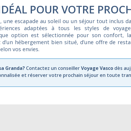
 IDÉAL POUR VOTRE PROC
e,
une
escapade
au
soleil
ou
un
séjour
tout
inclus
d
périences
adaptées
à
tous
les
styles
de
voyag
aque
option
est
sélectionnée
pour
son
confort,
l
z
d’un
hébergement
bien
situé,
d’une
offre
de
rest
selon
vos
envies.
asa Granda?
Contactez un conseiller
Voyage Vasco
dès auj
nnalisée et réserver votre prochain séjour en toute tranq