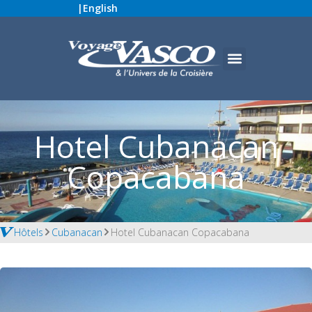
|
English
Hotel Cubanacan
Copacabana
Hôtels
Cubanacan
Hotel Cubanacan Copacabana