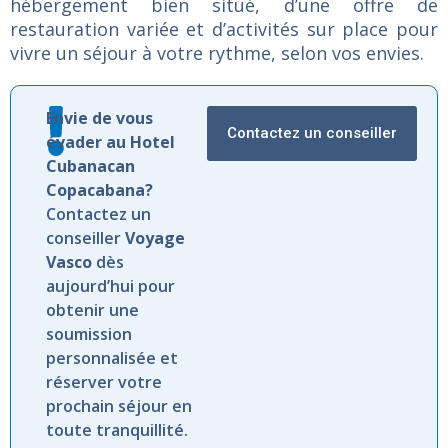
hébergement
bien
situé,
d’une
offre
de
restauration
variée
et
d’activités
sur
place
pour
vivre
un
séjour
à
votre
rythme,
selon
vos
envies.
Envie de vous
Contactez un conseiller
évader au Hotel
Cubanacan
Copacabana?
Contactez un
conseiller
Voyage
Vasco
dès
aujourd’hui pour
obtenir une
soumission
personnalisée et
réserver votre
prochain séjour en
toute tranquillité.