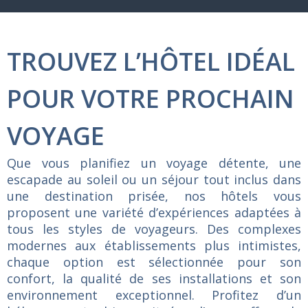
TROUVEZ L’HÔTEL IDÉAL
POUR VOTRE PROCHAIN
VOYAGE
Que
vous
planifiez
un
voyage
détente,
une
escapade
au
soleil
ou
un
séjour
tout
inclus
dans
une
destination
prisée,
nos
hôtels
vous
proposent
une
variété
d’expériences
adaptées
à
tous
les
styles
de
voyageurs.
Des
complexes
modernes
aux
établissements
plus
intimistes,
chaque
option
est
sélectionnée
pour
son
confort,
la
qualité
de
ses
installations
et
son
environnement
exceptionnel.
Profitez
d’un