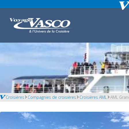
Croisières
Compagnies de croisières
Croisières AML
AML Grand