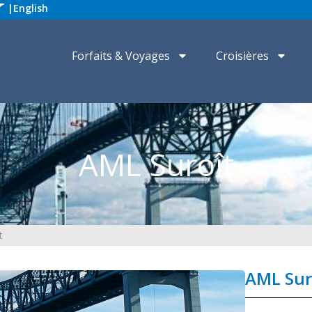
|
English
Forfaits & Voyages
Croisières
AML Suroît
t
AML Sur