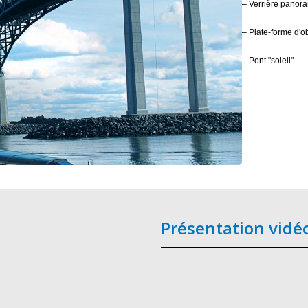
– Verrière panora
– Plate-forme d'o
– Pont "soleil".
Présentation vidé