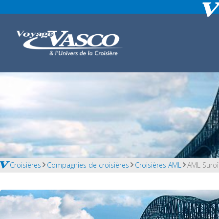
Croisières
Compagnies de croisières
Croisières AML
AML Suroî