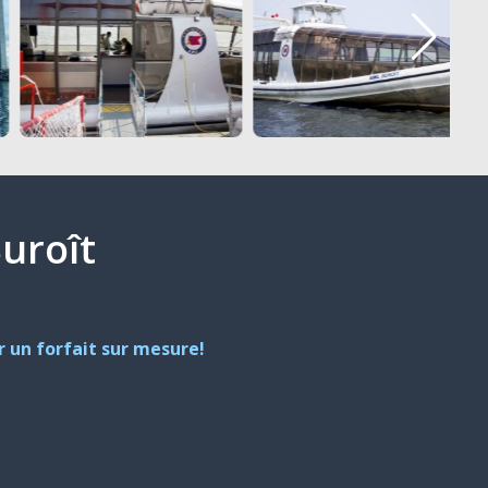
Suroît
 un forfait sur mesure!