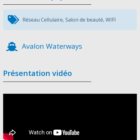
Réseau Cellulaire
,
Salon de beauté
,
WIFI
Avalon Waterways
Présentation vidéo