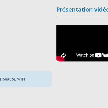
Présentation vidé
e beauté
,
WIFI