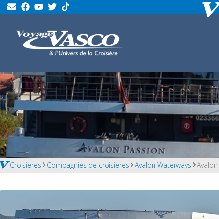
Croisières
Compagnies de croisières
Avalon Waterways
Avalon