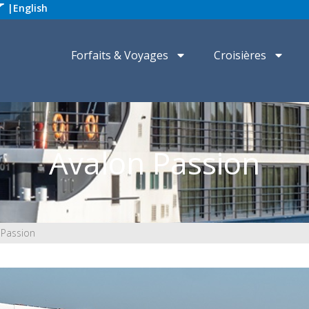
|
English
Forfaits & Voyages
Croisières
Avalon Passion
 Passion