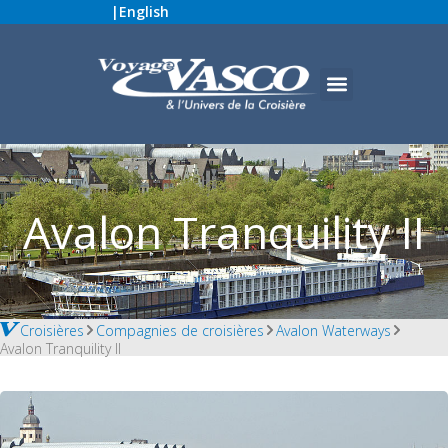
|
English
Avalon Tranquility II
Croisières
Compagnies de croisières
Avalon Waterways
Avalon Tranquility II