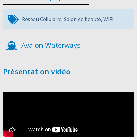
Réseau Cellulaire
,
Salon de beauté
,
WIFI
Avalon Waterways
Présentation vidéo