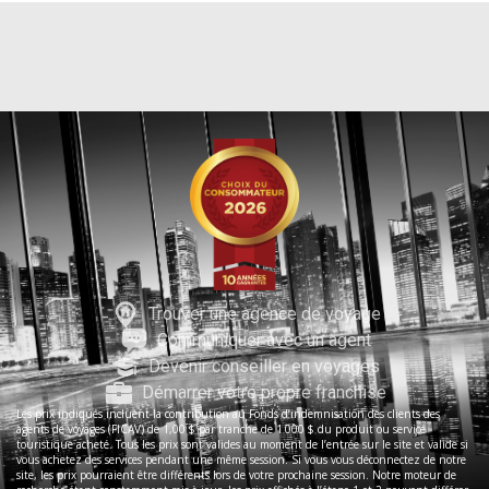
Trouver une agence de voyage
Communiquer avec un agent
Devenir conseiller en voyages
Démarrer votre propre franchise
Les prix indiqués incluent la contribution au Fonds d’indemnisation des clients des
agents de voyages (FICAV) de 1,00 $ par tranche de 1 000 $ du produit ou service
touristique acheté. Tous les prix sont valides au moment de l’entrée sur le site et valide si
vous achetez des services pendant une même session. Si vous vous déconnectez de notre
site, les prix pourraient être différents lors de votre prochaine session. Notre moteur de