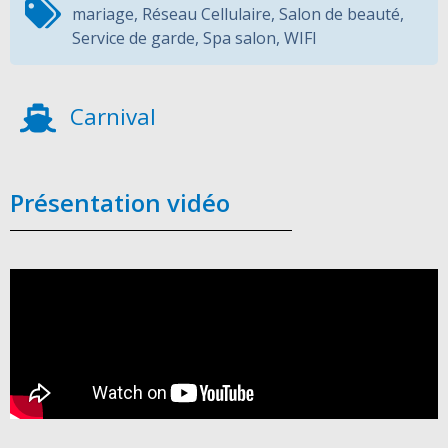
mariage
,
Réseau Cellulaire
,
Salon de beauté
,
Service de garde
,
Spa salon
,
WIFI
Carnival
Présentation vidéo