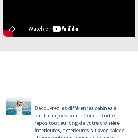
Cabines
Découvrez les différentes cabines à
bord, conçues pour offrir confort et
repos tout au long de votre croisière.
Intérieures, extérieures ou avec balcon,
chaque option propose un espace