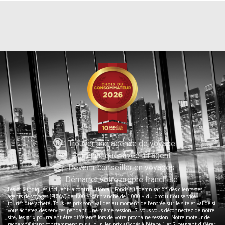
Trouver une agence de voyage
Communiquer avec un agent
Devenir conseiller en voyages
Démarrer votre propre franchise
Les prix indiqués incluent la contribution au Fonds d’indemnisation des clients des
agents de voyages (FICAV) de 1,00 $ par tranche de 1 000 $ du produit ou service
touristique acheté. Tous les prix sont valides au moment de l’entrée sur le site et valide si
vous achetez des services pendant une même session. Si vous vous déconnectez de notre
site, les prix pourraient être différents lors de votre prochaine session. Notre moteur de
recherche étant constamment mis à jour, les prix affichés à l’étape 1 et 2 peuvent différer