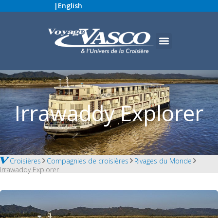
|
English
Irrawaddy Explorer
Croisières
Compagnies de croisières
Rivages du Monde
Irrawaddy Explorer