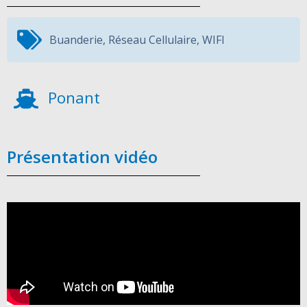
Buanderie
,
Réseau Cellulaire
,
WIFI
Ponant
Présentation vidéo