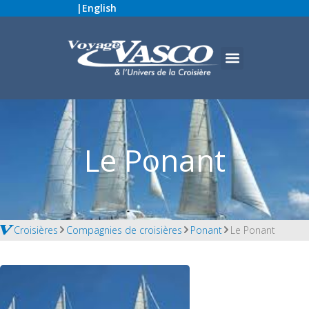
|
English
Le Ponant
Croisières
Compagnies de croisières
Ponant
Le Ponant