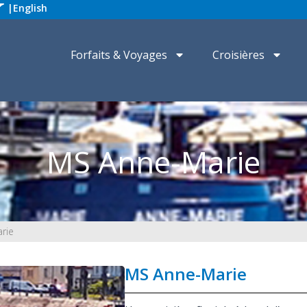
|
English
Forfaits & Voyages
Croisières
MS Anne-Marie
rie
MS Anne-Marie