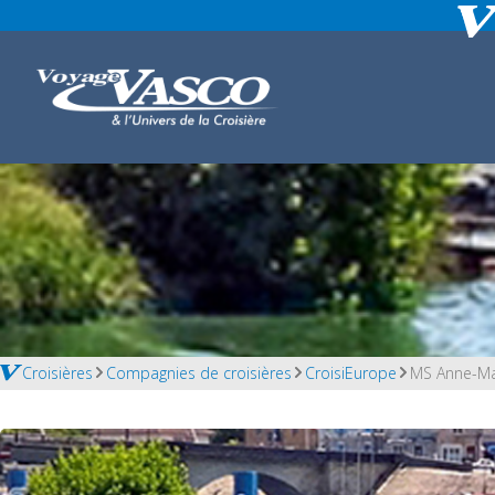
Croisières
Compagnies de croisières
CroisiEurope
MS Anne-Ma