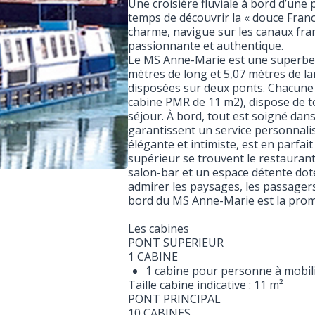
Une croisière fluviale à bord d’une
temps de découvrir la « douce Fran
charme, navigue sur les canaux fra
passionnante et authentique.
Le MS Anne-Marie est une superbe
mètres de long et 5,07 mètres de lar
disposées sur deux ponts. Chacune d
cabine PMR de 11 m2), dispose de to
séjour. À bord, tout est soigné dan
garantissent un service personnalis
élégante et intimiste, est en parfa
supérieur se trouvent le restaurant,
salon-bar et un espace détente doté d
admirer les paysages, les passager
bord du MS Anne-Marie est la promes
Les cabines
PONT SUPERIEUR
1 CABINE
1 cabine pour personne à mobili
Taille cabine indicative : 11 m²
PONT PRINCIPAL
10 CABINES