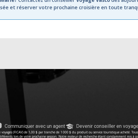
-Marie?
Contactez un conseiller
Voyage Vasco
dès aujourd
ée et réserver votre prochaine croisière en toute tranqui
Communiquer avec un agent
Devenir conseiller en voyag
voyages (FICAV) de 1,00 $ par tranche de 1 000 $ du produit ou service touristique acheté. Tous le
férents lors de votre prochaine session. Notre moteur de recherche étant constamment mis à jour, 