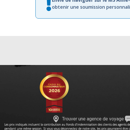
Envie de naviguer sur le MS Anne
obtenir une soumission personnalis
Trouver une agence de voyage
Les prix indiqués incluent la contribution au Fonds d’indemnisation des clients des agents de 
pendant une même session. Si vous vous déconnectez de notre site, les prix pourraient être dif