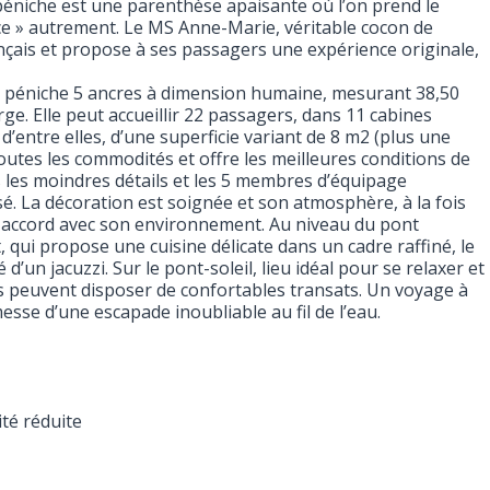
 péniche est une parenthèse apaisante où l’on prend le
ce » autrement. Le MS Anne-Marie, véritable cocon de
nçais et propose à ses passagers une expérience originale,
 péniche 5 ancres à dimension humaine, mesurant 38,50
ge. Elle peut accueillir 22 passagers, dans 11 cabines
’entre elles, d’une superficie variant de 8 m2 (plus une
utes les commodités et offre les meilleures conditions de
s les moindres détails et les 5 membres d’équipage
é. La décoration est soignée et son atmosphère, à la fois
it accord avec son environnement. Au niveau du pont
 qui propose une cuisine délicate dans un cadre raffiné, le
’un jacuzzi. Sur le pont-soleil, lieu idéal pour se relaxer et
s peuvent disposer de confortables transats. Un voyage à
se d’une escapade inoubliable au fil de l’eau.
té réduite