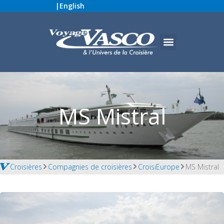
|
English
MS Mistral
Croisières
Compagnies de croisières
CroisiEurope
MS Mistral