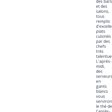
des bars
et des
salons,
tous
remplis
d'excell
plats
cuisinés
par des
chefs
très
talentue
L'après-
midi,
des
serveur
en
gants
blancs
vous
serviron
le thé de
l'après-