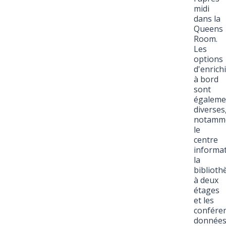
midi
dans la
Queens
Room.
Les
options
d'enrich
à bord
sont
égaleme
diverses
notamm
le
centre
informat
la
biblioth
à deux
étages
et les
confére
donnée