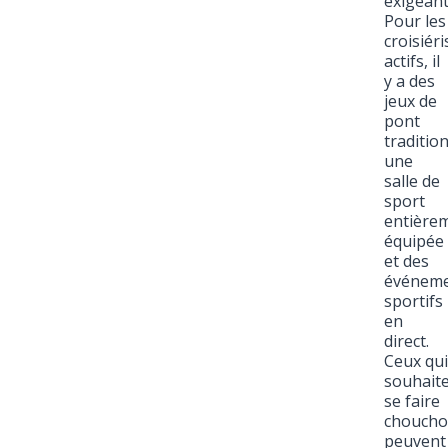
exigeant
Pour les
croisiéri
actifs, il
y a des
jeux de
pont
traditio
une
salle de
sport
entière
équipée
et des
événem
sportifs
en
direct.
Ceux qui
souhait
se faire
choucho
peuvent