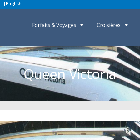
|
English
Forfaits & Voyages
Croisières
Queen Victoria
ia