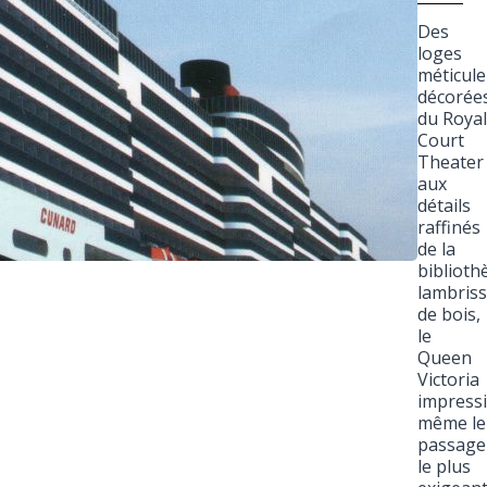
Des
loges
méticul
décorée
du Royal
Court
Theater
aux
détails
raffinés
de la
biblioth
lambris
de bois,
le
Queen
Victoria
impress
même le
passage
le plus