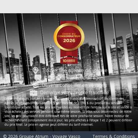
Trouver une agence de voyage
Communiquer avec un agent
Devenir conseiller en voyages
Démarrer votre propre franchise
Les prix indiqués incluent la contribution au Fonds d’indemnisation des clients des
agents de voyages (FICAV) de 1,00 $ par tranche de 1 000 $ du produit ou service
touristique acheté. Tous les prix sont valides au moment de l’entrée sur le site et valide si
vous achetez des services pendant une même session. Si vous vous déconnectez de notre
site, les prix pourraient être différents lors de votre prochaine session. Notre moteur de
recherche étant constamment mis à jour, les prix affichés à l’étape 1 et 2 peuvent différer
du prix final. Le prix en agence peut différer du tarif internet.
© 2026 Groupe Atrium - Voyage Vasco
Termes & Conditions