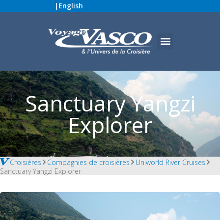
|
English
Sanctuary Yangzi
Explorer
Croisières
Compagnies de croisières
Uniworld River Cruises
Sanctuary Yangzi Explorer