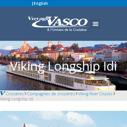
|
English
Viking Longship Idi
Croisières
Compagnies de croisières
Viking River Cruises
Viking Longship Idi