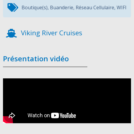
Boutique(s)
,
Buanderie
,
Réseau Cellulaire
,
WIFI
Viking River Cruises
Présentation vidéo