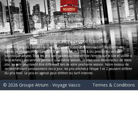
Trouver une agence de voyage
Communiquer avec un agent
Devenir conseiller en voyages
Démarrer votre propre franchise
Les prix indiqués incluent la contribution au Fonds d’indemnisation des clients des
agents de voyages (FICAV) de 1,00 $ par tranche de 1 000 $ du produit ou service
touristique acheté. Tous les prix sont valides au moment de l’entrée sur le site et valide si
vous achetez des services pendant une même session. Si vous vous déconnectez de notre
site, les prix pourraient être différents lors de votre prochaine session. Notre moteur de
recherche étant constamment mis à jour, les prix affichés à l’étape 1 et 2 peuvent différer
du prix final. Le prix en agence peut différer du tarif internet.
© 2026 Groupe Atrium - Voyage Vasco
Termes & Conditions