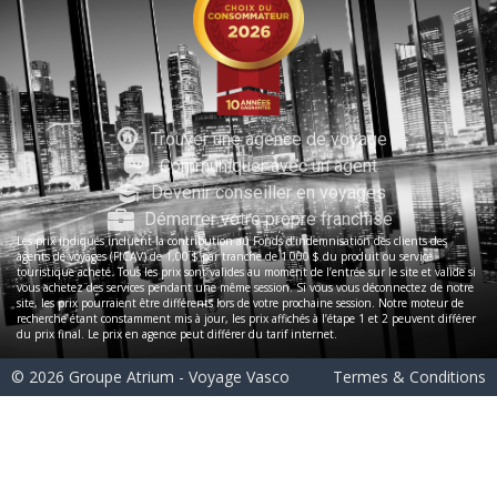
Trouver une agence de voyage
Communiquer avec un agent
Devenir conseiller en voyages
Démarrer votre propre franchise
Les prix indiqués incluent la contribution au Fonds d’indemnisation des clients des
agents de voyages (FICAV) de 1,00 $ par tranche de 1 000 $ du produit ou service
touristique acheté. Tous les prix sont valides au moment de l’entrée sur le site et valide si
vous achetez des services pendant une même session. Si vous vous déconnectez de notre
site, les prix pourraient être différents lors de votre prochaine session. Notre moteur de
recherche étant constamment mis à jour, les prix affichés à l’étape 1 et 2 peuvent différer
du prix final. Le prix en agence peut différer du tarif internet.
© 2026 Groupe Atrium - Voyage Vasco
Termes & Conditions