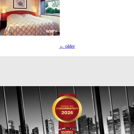
←
older