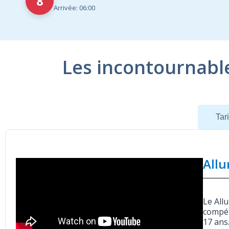
8
Arrivée: 06:00
Les incontournabl
Navire
Tari
Allu
Le All
compét
17 ans