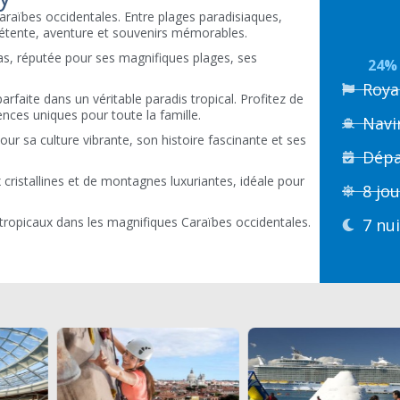
Caraïbes occidentales. Entre plages paradisiaques,
détente, aventure et souvenirs mémorables.
as, réputée pour ses magnifiques plages, ses
24% 
Roya
faite dans un véritable paradis tropical. Profitez de
ences uniques pour toute la famille.
Navir
r sa culture vibrante, son histoire fascinante et ses
Dépar
 cristallines et de montagnes luxuriantes, idéale pour
8 jo
s tropicaux dans les magnifiques Caraïbes occidentales.
7 nu