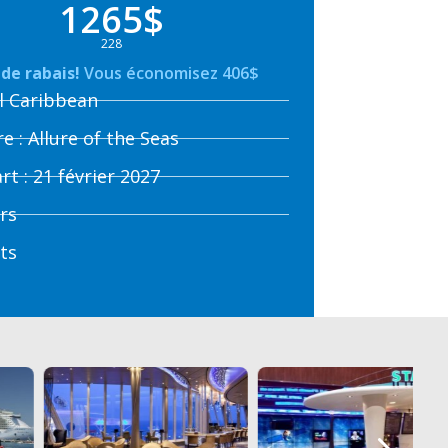
1265$
228
de rabais!
Vous économisez 406$
l Caribbean
e : Allure of the Seas
t : 21 février 2027
urs
its