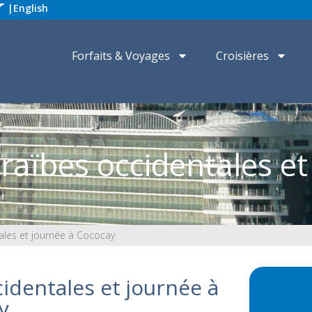
|
English
Forfaits & Voyages
Croisières
araïbes occidentales e
tales et journée à Cococay
cidentales et journée à
y