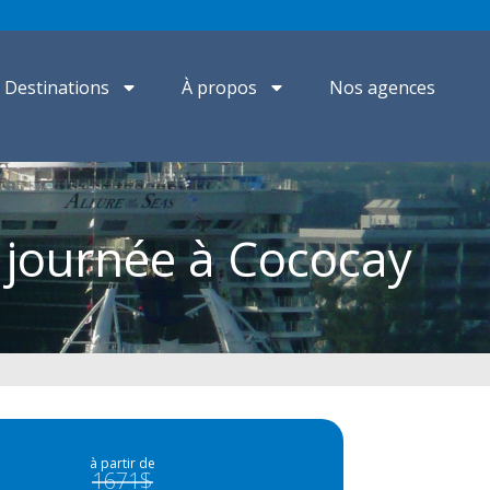
Destinations
À propos
Nos agences
t journée à Cococay
à partir de
1671$