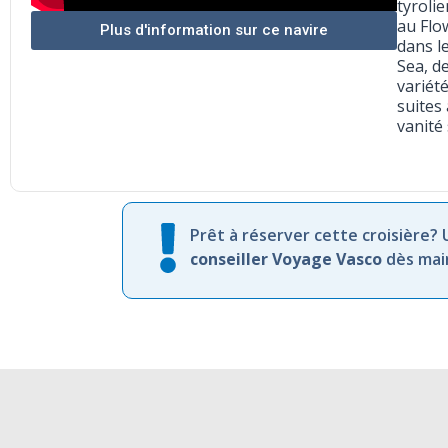
tyroli
au Flo
Plus d'information sur ce navire
dans l
Sea, d
variét
suites
vanité
Prêt à réserver cette croisière?
conseiller Voyage Vasco
dès mai