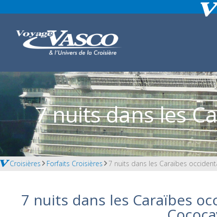
7 nuits dans les C
Croisières
Forfaits Croisières
7 nuits dans les Caraïbes occiden
7 nuits dans les Caraïbes oc
Cococa