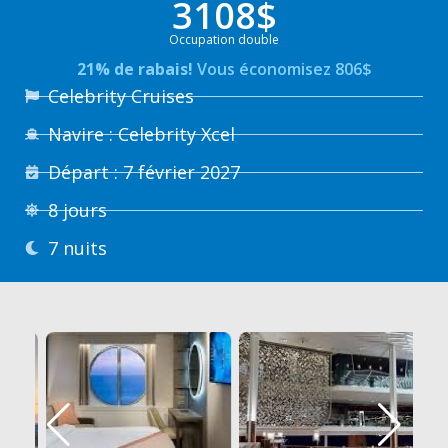
3108$
Occupation double
21% de rabais!
Vous économisez 806$
Celebrity Cruises
Navire : Celebrity Xcel
Départ : 7 février 2027
8 jours
7 nuits