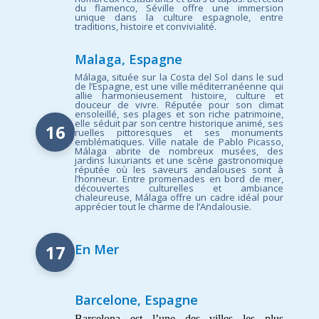
du flamenco, Séville offre une immersion
unique dans la culture espagnole, entre
traditions, histoire et convivialité.
Malaga, Espagne
Málaga, située sur la Costa del Sol dans le sud
de l’Espagne, est une ville méditerranéenne qui
allie harmonieusement histoire, culture et
douceur de vivre. Réputée pour son climat
ensoleillé, ses plages et son riche patrimoine,
elle séduit par son centre historique animé, ses
16
ruelles pittoresques et ses monuments
emblématiques. Ville natale de Pablo Picasso,
Málaga abrite de nombreux musées, des
jardins luxuriants et une scène gastronomique
réputée où les saveurs andalouses sont à
l’honneur. Entre promenades en bord de mer,
découvertes culturelles et ambiance
chaleureuse, Málaga offre un cadre idéal pour
apprécier tout le charme de l’Andalousie.
17
En Mer
Barcelone, Espagne
Barcelona est l’une des villes les plus