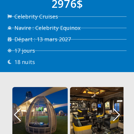
2976$
Celebrity Cruises
Navire : Celebrity Equinox
Départ : 13 mars 2027
17 jours
18 nuits