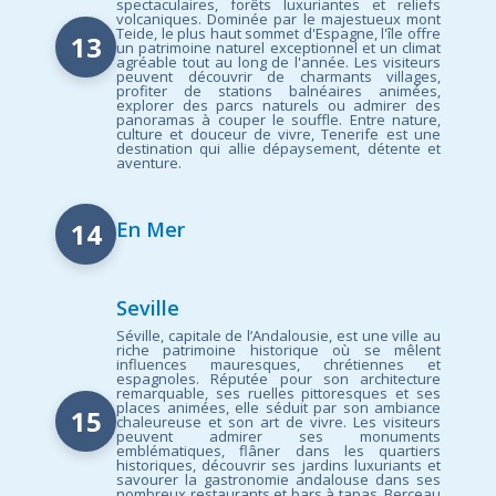
spectaculaires, forêts luxuriantes et reliefs
volcaniques. Dominée par le majestueux mont
Teide, le plus haut sommet d'Espagne, l'île offre
13
un patrimoine naturel exceptionnel et un climat
agréable tout au long de l'année. Les visiteurs
peuvent découvrir de charmants villages,
profiter de stations balnéaires animées,
explorer des parcs naturels ou admirer des
panoramas à couper le souffle. Entre nature,
culture et douceur de vivre, Tenerife est une
destination qui allie dépaysement, détente et
aventure.
14
En Mer
Seville
Séville, capitale de l’Andalousie, est une ville au
riche patrimoine historique où se mêlent
influences mauresques, chrétiennes et
espagnoles. Réputée pour son architecture
remarquable, ses ruelles pittoresques et ses
places animées, elle séduit par son ambiance
15
chaleureuse et son art de vivre. Les visiteurs
peuvent admirer ses monuments
emblématiques, flâner dans les quartiers
historiques, découvrir ses jardins luxuriants et
savourer la gastronomie andalouse dans ses
nombreux restaurants et bars à tapas. Berceau