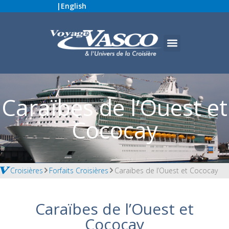
|
English
Caraïbes de l’Ouest et
Cococay
Croisières
Forfaits Croisières
Caraïbes de l’Ouest et Cococay
Caraïbes de l’Ouest et
Cococay