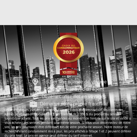
Trouver une agence de voyage
Communiquer avec un agent
Devenir conseiller en voyages
Démarrer votre propre franchise
Les prix indiqués incluent la contribution au Fonds d’indemnisation des clients des
agents de voyages (FICAV) de 1,00 $ par tranche de 1 000 $ du produit ou service
touristique acheté. Tous les prix sont valides au moment de l’entrée sur le site et valide si
vous achetez des services pendant une même session. Si vous vous déconnectez de notre
site, les prix pourraient être différents lors de votre prochaine session. Notre moteur de
recherche étant constamment mis à jour, les prix affichés à l’étape 1 et 2 peuvent différer
du prix final. Le prix en agence peut différer du tarif internet.