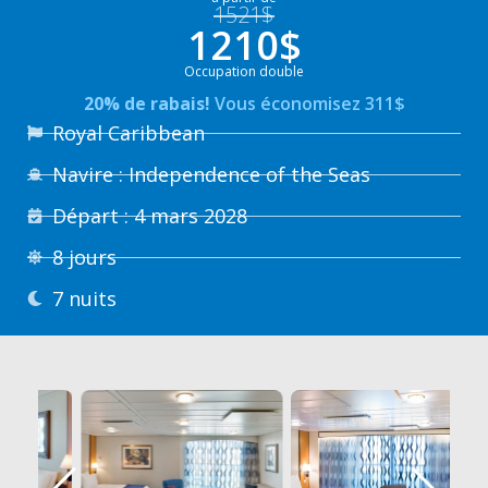
1521$
1210$
Occupation double
20% de rabais!
Vous économisez 311$
Royal Caribbean
Navire : Independence of the Seas
Départ : 4 mars 2028
8 jours
7 nuits