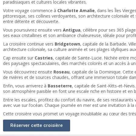
paradisiaques et cultures locales vibrantes.
Votre voyage commence à
Charlotte Amalie
, dans les Îles Vierg
pittoresque, ses collines verdoyantes, son architecture coloniale et
entre détente et découverte.
Vous poursuivrez ensuite vers
Antigua
, célèbre pour ses 365 plages
ses eaux cristallines et son ambiance chaleureuse, idéale pour profite
La croisière continue vers
Bridgetown
, capitale de la Barbade. Vil
architecture coloniale, sa culture animée et ses plages idylliques a
Cap ensuite sur
Castries
, capitale de Sainte-Lucie. Nichée entre m
des paysages spectaculaires, des marchés colorés et un accès à une
Vous découvrirez ensuite
Roseau
, capitale de la Dominique. Cette 
de rivières et de sources chaudes, offrant une immersion totale da
Enfin, vous arriverez à
Basseterre
, capitale de Saint-Kitts-et-Nev
son atmosphère paisible en font une escale riche en histoire et en b
Entre les escales, profitez du confort du navire, de ses restaurants 
avec vue sur l’océan. Chaque journée en mer est une invitation à la r
Cette croisière vous promet un voyage inoubliable au cœur des tré
Réserver cette croisière