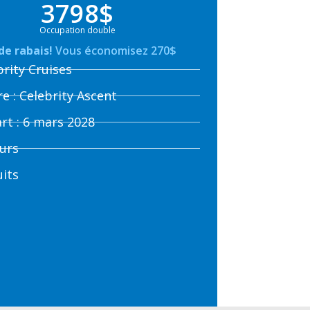
3798$
Occupation double
de rabais!
Vous économisez 270$
brity Cruises
re : Celebrity Ascent
rt : 6 mars 2028
ours
uits