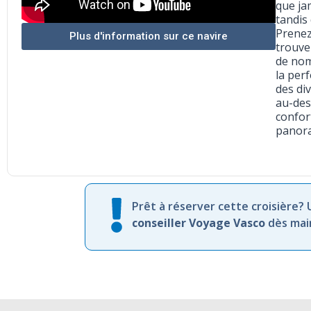
que ja
tandis
Prenez
Plus d'information sur ce navire
trouve
de nom
la per
des di
au-des
confor
panora
Prêt à réserver cette croisière?
conseiller Voyage Vasco
dès mai