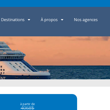
Destinations
À propos
Nos agences
à partir de
4068$