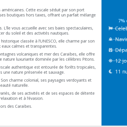
es américaines. Cette escale séduit par son port
 ses boutiques hors taxes, offrant un parfait mélange
7% 
Cele
. L’île vous accueille avec ses baies spectaculaires,
r du soleil et des activités nautiques.
Navi
le historique classée à l’UNESCO, elle charme par son
ux eaux calmes et transparentes.
Dépa
ontagnes volcaniques et mer des Caraïbes, elle offre
 nature luxuriante dominée par les célèbres Pitons.
12 j
escale authentique est entourée de forêts tropicales,
11 n
ns une nature préservée et sauvage.
is. Son charme colonial, ses paysages verdoyants et
eauté naturelle.
variés, de ses activités et de ses espaces de détente
elaxation et à l’évasion.
sors des Caraïbes.