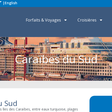
|
English
Forfaits & Voyages
Croisières
Caraïbes du Sud
u Sud
s îles des Caraïbes, entre eaux turquoise, plages