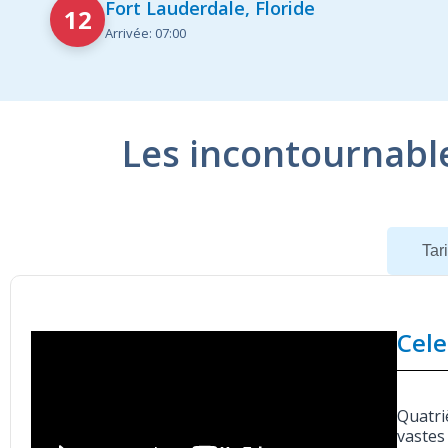
Fort Lauderdale, Floride
12
Arrivée: 07:00
Les incontournabl
Navire
Tari
Cele
Quatri
vastes