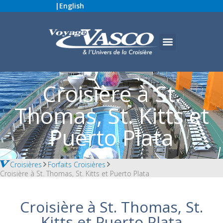
|
English
Croisière à St.
Thomas, St. Kitts et
Puerto Plata
Croisières
Forfaits Croisières
Croisière à St. Thomas, St. Kitts et Puerto Plata
Croisière à St. Thomas, St.
Kitts et Puerto Plata