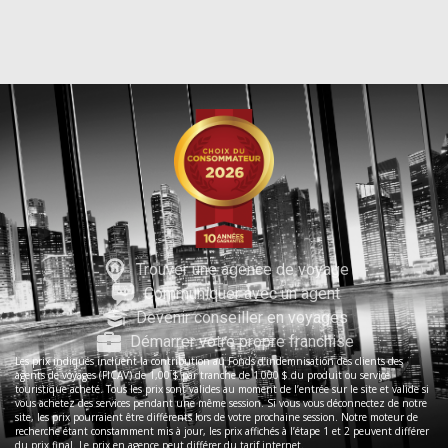
Trouver une agence de voyage
Communiquer avec un agent
Devenir conseiller en voyages
Démarrer votre propre franchise
Les prix indiqués incluent la contribution au Fonds d’indemnisation des clients des
agents de voyages (FICAV) de 1,00 $ par tranche de 1 000 $ du produit ou service
touristique acheté. Tous les prix sont valides au moment de l’entrée sur le site et valide si
vous achetez des services pendant une même session. Si vous vous déconnectez de notre
site, les prix pourraient être différents lors de votre prochaine session. Notre moteur de
recherche étant constamment mis à jour, les prix affichés à l’étape 1 et 2 peuvent différer
du prix final. Le prix en agence peut différer du tarif internet.