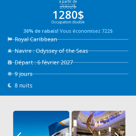
à partir de
2002$
1280$
Occupation double
36% de rabais!
Vous économisez 722$
Royal Caribbean
Navire : Odyssey of the Seas
Départ : 6 février 2027
9 jours
8 nuits