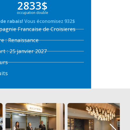
2833$
occupation double
de rabais!
Vous économisez 932$
agnie Francaise de Croisieres
re : Renaissance
rt : 25 janvier 2027
ours
uits