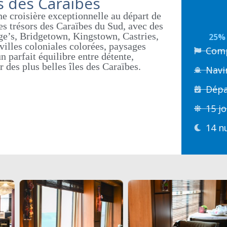
s des Caraïbes
e croisière exceptionnelle au départ de
les trésors des Caraïbes du Sud, avec des
ge’s
,
Bridgetown
,
Kingstown
,
Castries
,
25% 
 villes coloniales colorées, paysages
Comp
un parfait équilibre entre détente,
 des plus belles îles des Caraïbes.
Navi
Dépa
15 j
14 n