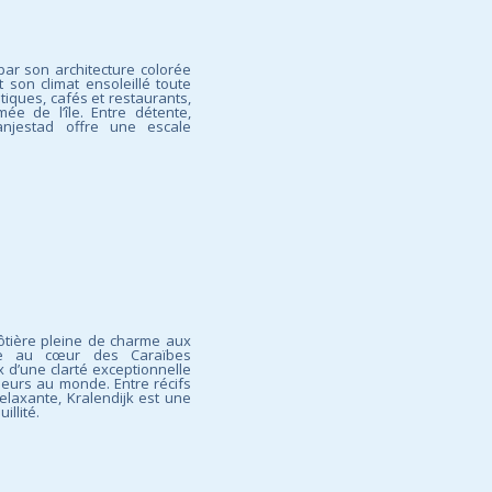
par son architecture colorée
 son climat ensoleillé toute
iques, cafés et restaurants,
ée de l’île. Entre détente,
anjestad offre une escale
 côtière pleine de charme aux
uée au cœur des Caraïbes
 d’une clarté exceptionnelle
leurs au monde. Entre récifs
elaxante, Kralendijk est une
illité.