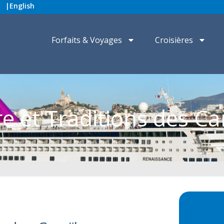
|
English
Forfaits & Voyages
Croisières
re et Traditions des Ca