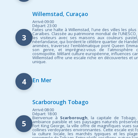
Willemstad, Curaçao
Arrivé:09:00
Départ: 23:00
Faites une halte à Willemstad, l'une des villes les plu
Caraïbes. Classée au patrimoine mondial de l'UNESCO, 
3
les visiteurs avec ses maisons aux couleurs pastel, 
néerlandaise, qui bordent le célèbre quartier de Hande
animées, traversez l'emblématique pont Queen Emma, ​
son genre, et imprégnez-vous de l'atmosphère ch
cosmopolite. Mêlant culture européenne, influences ca
Willemstad offre une escale riche en découvertes et u
unique.
4
En Mer
Scarborough Tobago
Arrivé:08:00
Départ: 18:00
Bienvenue à
Scarborough
, la capitale de Tobago
5
ambiance paisible et ses paysages naturels préservés
Fort King George, la ville offre de magnifiques vues su
collines verdoyantes environnantes. Cette escale est l’
la culture locale, les marchés typiques et les plag
renommée de Tobago. Entre récifs coralliens, nature lux