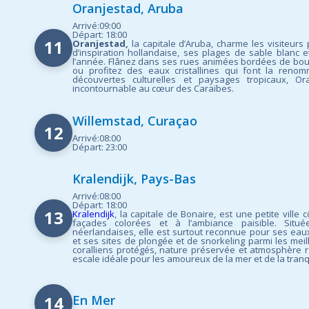
Oranjestad, Aruba
Arrivé:09:00
Départ: 18:00
11
Oranjestad,
la capitale d’Aruba, charme les visiteurs 
d’inspiration hollandaise, ses plages de sable blanc et
l’année. Flânez dans ses rues animées bordées de bout
ou profitez des eaux cristallines qui font la renomm
découvertes culturelles et paysages tropicaux, Or
incontournable au cœur des Caraïbes.
Willemstad, Curaçao
12
Arrivé:08:00
Départ: 23:00
Kralendijk, Pays-Bas
Arrivé:08:00
Départ: 18:00
13
Kralendijk
, la capitale de Bonaire, est une petite ville
façades colorées et à l’ambiance paisible. Sit
néerlandaises, elle est surtout reconnue pour ses eaux
et ses sites de plongée et de snorkeling parmi les meil
coralliens protégés, nature préservée et atmosphère r
escale idéale pour les amoureux de la mer et de la tranqu
14
En Mer