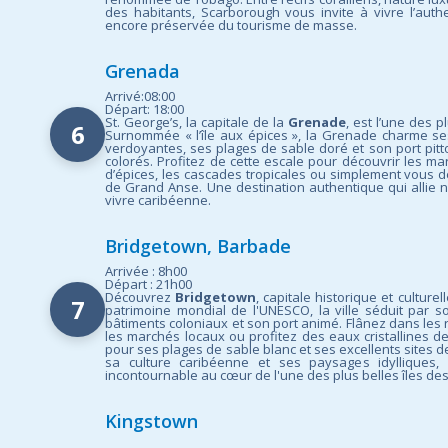
des habitants, Scarborough vous invite à vivre l’authe
encore préservée du tourisme de masse.
Grenada
Arrivé:08:00
Départ: 18:00
St. George’s, la capitale de la
Grenade
, est l’une des p
6
Surnommée « l’île aux épices », la Grenade charme ses
verdoyantes, ses plages de sable doré et son port pit
colorés. Profitez de cette escale pour découvrir les ma
d’épices, les cascades tropicales ou simplement vous d
de Grand Anse. Une destination authentique qui allie n
vivre caribéenne.
Bridgetown, Barbade
Arrivée : 8h00
Départ : 21h00
Découvrez
Bridgetown
, capitale historique et cultur
7
patrimoine mondial de l'UNESCO, la ville séduit par s
bâtiments coloniaux et son port animé. Flânez dans les r
les marchés locaux ou profitez des eaux cristallines de
pour ses plages de sable blanc et ses excellents sites de
sa culture caribéenne et ses paysages idylliques,
incontournable au cœur de l'une des plus belles îles de
Kingstown