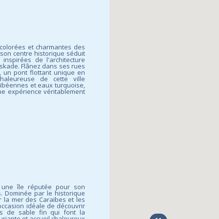
s colorées et charmantes des
son centre historique séduit
inspirées de l'architecture
lskade. Flânez dans ses rues
​un pont flottant unique en
aleureuse de cette ville
ribéennes et eaux turquoise,
ne expérience véritablement
, une île réputée pour son
. Dominée par le historique
r la mer des Caraïbes et les
occasion idéale de découvrir
es de sable fin qui font la
uriante et accueil chaleureux