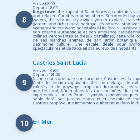
Arrivé:08:00
Départ: 18:00
Kingstown
, the capital of Saint Vincent, captivates vis
and relaxed Caribbean atmosphere. Surrounded by verd
8
waters, this vibrant city invites you to explore its live
garden, and rich cultural heritage. It's an ideal stopover
scenery and the warm hospitality of its locals., la capital
son charme authentique et son ambiance caribéenne
collines verdoyantes et d’eaux cristallines, cette ville 
de ses marchés animés, de son jardin botanique h
patrimoine culturel. Une escale idéale pour profi
spectaculaires et de l’accueil chaleureux des habitants.
Castries Saint Lucia
Arrivée : 8h00
Départ : 18h00
Nichée dans une baie spectaculaire, Castries est la cap
9
Cette destination captivante offre un mélange de cul
colorés et de paysages tropicaux luxuriants. Les vi
marché local, flâner dans les rues animées du centr
imprenables sur les Pitons, symboles emblématiques d
sable doré, ses jardins tropicaux et l'hospitalité ch
Castries propose une immersion authentique dans le c
10
En Mer