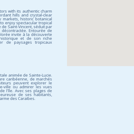
itors with its authentic charm
ant hills and crystal-clear
ly markets, historic botanical
 to enjoy spectacular tropical
e de Saint-Vincent, séduit par
 décontractée. Entourée de
colorée invite à la découverte
istorique et de son riche
ter de paysages tropicaux
itale animée de Sainte-Lucie.
ture caribéenne, de marchés
siteurs peuvent explorer le
e-ville ou admirer les vues
e l'île. Avec ses plages de
aleureuse de ses habitants,
harme des Caraïbes.