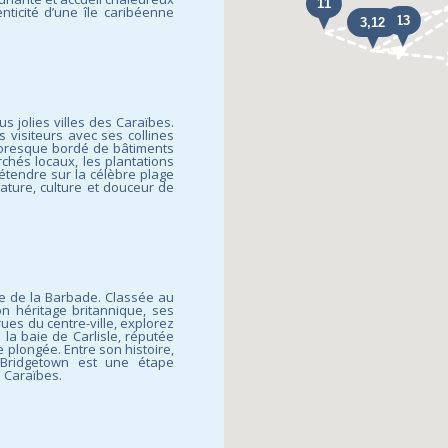
nticité d’une île caribéenne
lus jolies villes des Caraïbes.
 visiteurs avec ses collines
toresque bordé de bâtiments
rchés locaux, les plantations
étendre sur la célèbre plage
ature, culture et douceur de
elle de la Barbade. Classée au
on héritage britannique, ses
ues du centre-ville, explorez
 la baie de Carlisle, réputée
 plongée. Entre son histoire,
 Bridgetown est une étape
s Caraïbes.