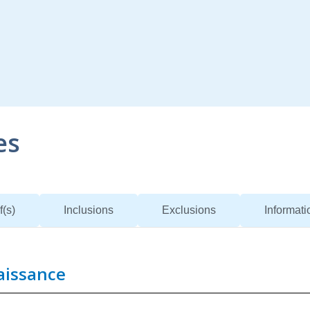
es
f(s)
Inclusions
Exclusions
Informat
aissance