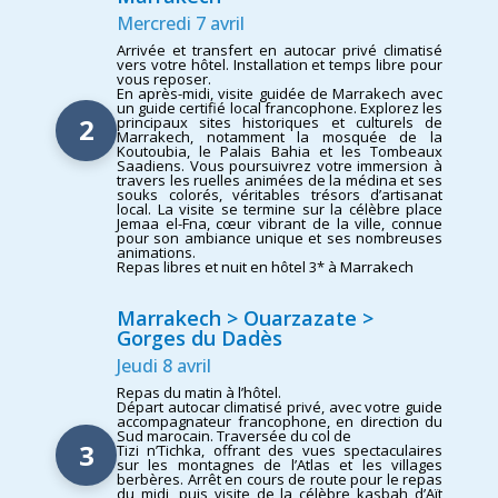
Mercredi 7 avril
Arrivée et transfert en autocar privé climatisé
vers votre hôtel. Installation et temps libre pour
vous reposer.
En après-midi, visite guidée de Marrakech avec
un guide certifié local francophone. Explorez les
2
principaux sites historiques et culturels de
Marrakech, notamment la mosquée de la
Koutoubia, le Palais Bahia et les Tombeaux
Saadiens. Vous poursuivrez votre immersion à
travers les ruelles animées de la médina et ses
souks colorés, véritables trésors d’artisanat
local. La visite se termine sur la célèbre place
Jemaa el-Fna, cœur vibrant de la ville, connue
pour son ambiance unique et ses nombreuses
animations.
Repas libres et nuit en hôtel 3* à Marrakech
Marrakech > Ouarzazate >
Gorges du Dadès
Jeudi 8 avril
Repas du matin à l’hôtel.
Départ autocar climatisé privé, avec votre guide
accompagnateur francophone, en direction du
Sud marocain. Traversée du col de
3
Tizi n’Tichka, offrant des vues spectaculaires
sur les montagnes de l’Atlas et les villages
berbères. Arrêt en cours de route pour le repas
du midi, puis visite de la célèbre kasbah d’Aït