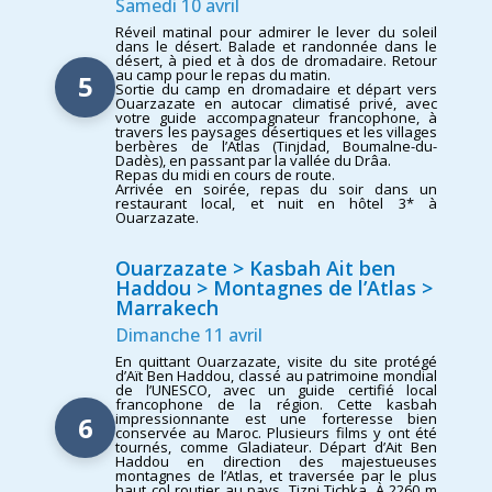
Samedi 10 avril
Réveil matinal pour admirer le lever du soleil
dans le désert. Balade et randonnée dans le
désert, à pied et à dos de dromadaire. Retour
au camp pour le repas du matin.
5
Sortie du camp en dromadaire et départ vers
Ouarzazate en autocar climatisé privé, avec
votre guide accompagnateur francophone, à
travers les paysages désertiques et les villages
berbères de l’Atlas (Tinjdad, Boumalne-du-
Dadès), en passant par la vallée du Drâa.
Repas du midi en cours de route.
Arrivée en soirée, repas du soir dans un
restaurant local, et nuit en hôtel 3* à
Ouarzazate.
Ouarzazate > Kasbah Ait ben
Haddou > Montagnes de l’Atlas >
Marrakech
Dimanche 11 avril
En quittant Ouarzazate, visite du site protégé
d’Aït Ben Haddou, classé au patrimoine mondial
de l’UNESCO, avec un guide certifié local
francophone de la région. Cette kasbah
impressionnante est une forteresse bien
6
conservée au Maroc. Plusieurs films y ont été
tournés, comme Gladiateur. Départ d’Ait Ben
Haddou en direction des majestueuses
montagnes de l’Atlas, et traversée par le plus
haut col routier au pays, Tizni Tichka. À 2260 m