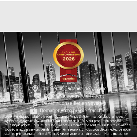
Trouver une agence de voyage
Communiquer avec un agent
Devenir conseiller en voyages
Démarrer votre propre franchise
Les prix indiqués incluent la contribution au Fonds d’indemnisation des clients des
agents de voyages (FICAV) de 1,00 $ par tranche de 1 000 $ du produit ou service
touristique acheté. Tous les prix sont valides au moment de l’entrée sur le site et valide si
vous achetez des services pendant une même session. Si vous vous déconnectez de notre
site, les prix pourraient être différents lors de votre prochaine session. Notre moteur de