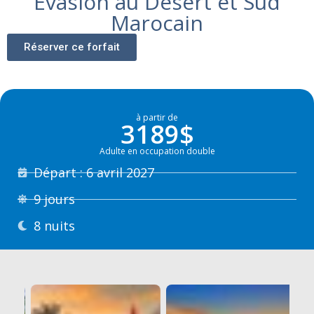
Évasion au Désert et Sud
Marocain
Réserver ce forfait
à partir de
3189$
Adulte en occupation double
Départ : 6 avril 2027
9 jours
8 nuits