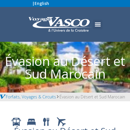
|
English
Évasion au Désert et
Sud Marocain
Forfaits, Voyages & Circuits
Évasion au Désert et Sud Marocain