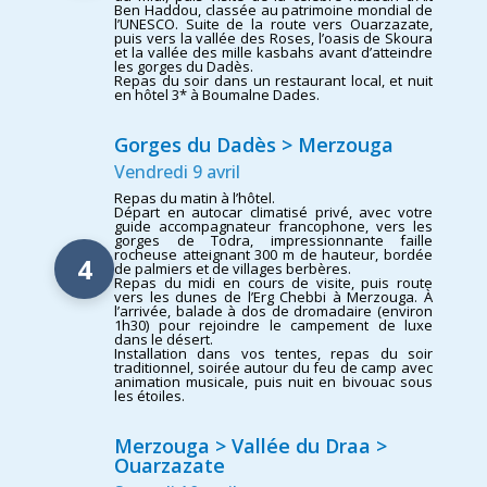
Ben Haddou, classée au patrimoine mondial de
l’UNESCO. Suite de la route vers Ouarzazate,
puis vers la vallée des Roses, l’oasis de Skoura
et la vallée des mille kasbahs avant d’atteindre
les gorges du Dadès.
Repas du soir dans un restaurant local, et nuit
en hôtel 3* à Boumalne Dades.
Gorges du Dadès > Merzouga
Vendredi 9 avril
Repas du matin à l’hôtel.
Départ en autocar climatisé privé, avec votre
guide accompagnateur francophone, vers les
gorges de Todra, impressionnante faille
rocheuse atteignant 300 m de hauteur, bordée
4
de palmiers et de villages berbères.
Repas du midi en cours de visite, puis route
vers les dunes de l’Erg Chebbi à Merzouga. À
l’arrivée, balade à dos de dromadaire (environ
1h30) pour rejoindre le campement de luxe
dans le désert.
Installation dans vos tentes, repas du soir
traditionnel, soirée autour du feu de camp avec
animation musicale, puis nuit en bivouac sous
les étoiles.
Merzouga > Vallée du Draa >
Ouarzazate