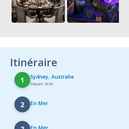
Itinéraire
Sydney, Australie
1
Départ: 16:30
2
En Mer
3
En Mer