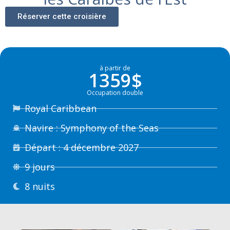
Réserver cette croisière
à partir de
1359$
Occupation double
Royal Caribbean
Navire : Symphony of the Seas
Départ : 4 décembre 2027
9 jours
8 nuits