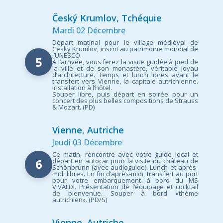
Český Krumlov, Tchéquie
Mardi 02 Décembre
Départ matinal pour le village médiéval de
Cesky Krumlov, inscrit au patrimoine mondial de
l’UNESCO.
5
À l’arrivée, vous ferez la visite guidée à pied de
la ville et de son monastère, véritable joyau
d’architecture. Temps et lunch libres avant le
transfert vers Vienne, la capitale autrichienne.
Installation à l’hôtel.
Souper libre, puis départ en soirée pour un
concert des plus belles compositions de Strauss
& Mozart. (PD)
Vienne, Autriche
Jeudi 03 Décembre
Ce matin, rencontre avec votre guide local et
6
départ en autocar pour la visite du château de
Schönbrunn (avec audioguide). Lunch et après-
midi libres. En fin d’après-midi, transfert au port
pour votre embarquement à bord du MS
VIVALDI. Présentation de l’équipage et cocktail
de bienvenue. Souper à bord «thème
autrichien». (PD/S)
Vienne, Autriche