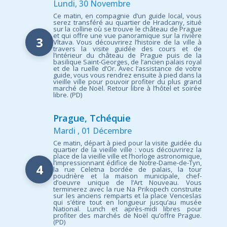
Lundi, 30 Novembre
Ce matin, en compagnie d’un guide local, vous
serez transféré au quartier de Hradcany, situé
sur la colline où se trouve le château de Prague
et qui offre une vue panoramique sur la rivière
3
Vltava. Vous découvrirez l’histoire de la ville à
travers la visite guidée des cours et de
l’intérieur du château de Prague puis de la
basilique Saint-Georges, de l’ancien palais royal
et de la ruelle d’Or. Avec l’assistance de votre
guide, vous vous rendrez ensuite à pied dans la
vieille ville pour pouvoir profiter du plus grand
marché de Noël. Retour libre à l’hôtel et soirée
libre. (PD)
Prague, Tchéquie
Mardi , 01 Décembre
Ce matin, départ à pied pour la visite guidée du
quartier de la vieille ville : vous découvrirez la
place de la vieille ville et l’horloge astronomique,
l’impressionnant édifice de Notre-Dame-de-Tyn,
4
la rue Celetna bordée de palais, la tour
poudrière et la maison municipale, chef-
d’oeuvre unique de l’Art Nouveau. Vous
terminerez avec la rue Na Prikopech construite
sur les anciens remparts et la place Venceslas
qui s’étire tout en longueur jusqu’au musée
National. Lunch et après-midi libres pour
profiter des marchés de Noël qu’offre Prague.
(PD)