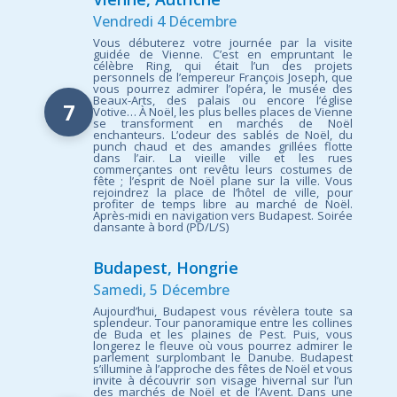
Vendredi 4 Décembre
Vous débuterez votre journée par la visite
guidée de Vienne. C’est en empruntant le
célèbre Ring, qui était l’un des projets
personnels de l’empereur François Joseph, que
vous pourrez admirer l’opéra, le musée des
Beaux-Arts, des palais ou encore l’église
7
Votive… À Noël, les plus belles places de Vienne
se transforment en marchés de Noël
enchanteurs. L’odeur des sablés de Noël, du
punch chaud et des amandes grillées flotte
dans l’air. La vieille ville et les rues
commerçantes ont revêtu leurs costumes de
fête ; l’esprit de Noël plane sur la ville. Vous
rejoindrez la place de l’hôtel de ville, pour
profiter de temps libre au marché de Noël.
Après-midi en navigation vers Budapest. Soirée
dansante à bord (PD/L/S)
Budapest, Hongrie
Samedi, 5 Décembre
Aujourd’hui, Budapest vous révèlera toute sa
splendeur. Tour panoramique entre les collines
de Buda et les plaines de Pest. Puis, vous
longerez le fleuve où vous pourrez admirer le
parlement surplombant le Danube. Budapest
s’illumine à l’approche des fêtes de Noël et vous
invite à découvrir son visage hivernal sur l’un
des marchés de Noël et de l’Avent. Dans une