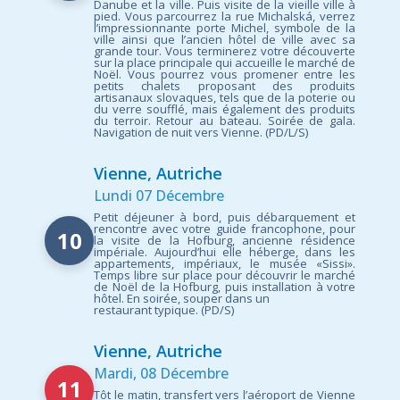
Danube et la ville. Puis visite de la vieille ville à
pied. Vous parcourrez la rue Michalská, verrez
l’impressionnante porte Michel, symbole de la
ville ainsi que l’ancien hôtel de ville avec sa
grande tour. Vous terminerez votre découverte
sur la place principale qui accueille le marché de
Noël. Vous pourrez vous promener entre les
petits chalets proposant des produits
artisanaux slovaques, tels que de la poterie ou
du verre soufflé, mais également des produits
du terroir. Retour au bateau. Soirée de gala.
Navigation de nuit vers Vienne. (PD/L/S)
Vienne, Autriche
Lundi 07 Décembre
Petit déjeuner à bord, puis débarquement et
rencontre avec votre guide francophone, pour
10
la visite de la Hofburg, ancienne résidence
impériale. Aujourd’hui elle héberge, dans les
appartements, impériaux, le musée «Sissi».
Temps libre sur place pour découvrir le marché
de Noël de la Hofburg, puis installation à votre
hôtel. En soirée, souper dans un
restaurant typique. (PD/S)
Vienne, Autriche
Mardi, 08 Décembre
11
Tôt le matin, transfert vers l’aéroport de Vienne