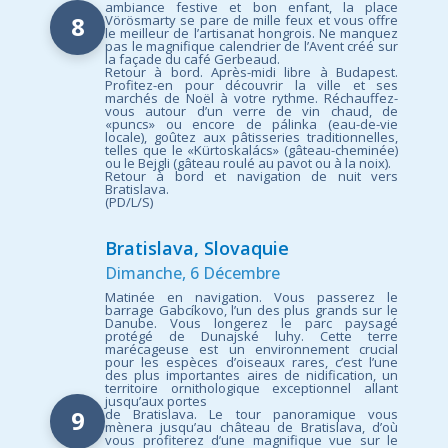
ambiance festive et bon enfant, la place
8
Vörösmarty se pare de mille feux et vous offre
le meilleur de l’artisanat hongrois. Ne manquez
pas le magnifique calendrier de l’Avent créé sur
la façade du café Gerbeaud.
Retour à bord. Après-midi libre à Budapest.
Profitez-en pour découvrir la ville et ses
marchés de Noël à votre rythme. Réchauffez-
vous autour d’un verre de vin chaud, de
«puncs» ou encore de pálinka (eau-de-vie
locale), goûtez aux pâtisseries traditionnelles,
telles que le «Kürtoskalács» (gâteau-cheminée)
ou le Bejgli (gâteau roulé au pavot ou à la noix).
Retour à bord et navigation de nuit vers
Bratislava.
(PD/L/S)
Bratislava, Slovaquie
Dimanche, 6 Décembre
Matinée en navigation. Vous passerez le
barrage Gabcíkovo, l’un des plus grands sur le
Danube. Vous longerez le parc paysagé
protégé de Dunajské luhy. Cette terre
marécageuse est un environnement crucial
pour les espèces d’oiseaux rares, c’est l’une
des plus importantes aires de nidification, un
territoire ornithologique exceptionnel allant
jusqu’aux portes
9
de Bratislava. Le tour panoramique vous
mènera jusqu’au château de Bratislava, d’où
vous profiterez d’une magnifique vue sur le