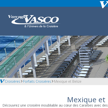
Croisières
Forfaits Croisières
Mexique et Belize
Mexique et 
Découvrez une croisière inoubliable au cœur des Caraïbes avec de