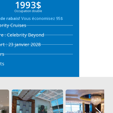
1993$
Occupation double
de rabais!
Vous économisez 95$
brity Cruises
re : Celebrity Beyond
rt : 23 janvier 2028
urs
its