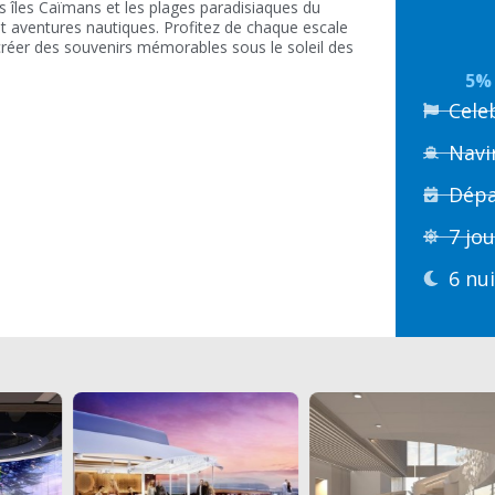
es îles Caïmans et les plages paradisiaques du
t aventures nautiques. Profitez de chaque escale
 créer des souvenirs mémorables sous le soleil des
5% 
Cele
Navi
Dépa
7 jo
6 nu