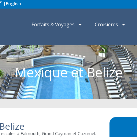
|
English
Forfaits & Voyages
Croisières
Mexique et Belize
Belize
s escales à Falmouth, Grand Cayman et Cozumel.