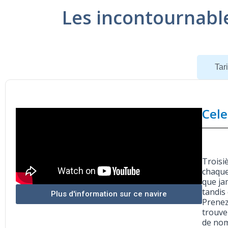
Les incontournabl
Navire
Tari
Cele
Troisi
chaque
que ja
tandis
Plus d'information sur ce navire
Prenez
trouve
de nom