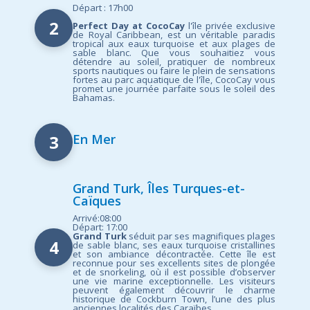
Départ : 17h00
2
Perfect Day at CocoCay
l'île privée exclusive
de Royal Caribbean, est un véritable paradis
tropical aux eaux turquoise et aux plages de
sable blanc. Que vous souhaitiez vous
détendre au soleil, pratiquer de nombreux
sports nautiques ou faire le plein de sensations
fortes au parc aquatique de l'île, CocoCay vous
promet une journée parfaite sous le soleil des
Bahamas.
3
En Mer
Grand Turk, Îles Turques-et-
Caïques
Arrivé:08:00
Départ: 17:00
Grand Turk
séduit par ses magnifiques plages
4
de sable blanc, ses eaux turquoise cristallines
et son ambiance décontractée. Cette île est
reconnue pour ses excellents sites de plongée
et de snorkeling, où il est possible d’observer
une vie marine exceptionnelle. Les visiteurs
peuvent également découvrir le charme
historique de Cockburn Town, l’une des plus
anciennes localités des Caraïbes.