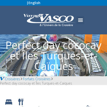
|
English
Perfect day cococay
et Îles Turques-et-
Caïques
Croisières
Forfaits Croisières
Perfect day cococay et Îles Turques-et-Caïques