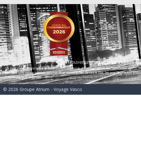
Trouver une agence de voyage
Les prix indiqués incluent la contribution au Fonds d’indemnisation des clients des agents de 
pendant une même session. Si vous vous déconnectez de notre site, les prix pourraient être dif
différer du tarif internet.
© 2026 Groupe Atrium - Voyage Vasco