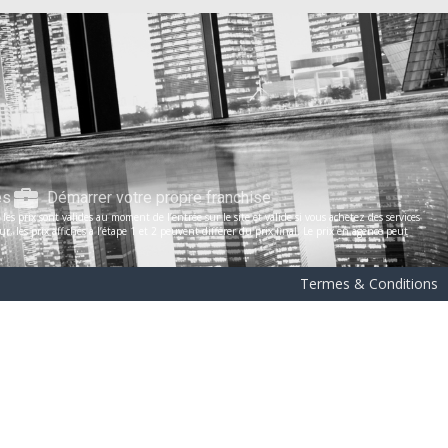
es
Démarrer votre propre franchise
s prix sont valides au moment de l’entrée sur le site et valide si vous achetez des services
les prix affichés à l’étape 1 et 2 peuvent différer du prix final. Le prix en agence peut
Termes & Conditions