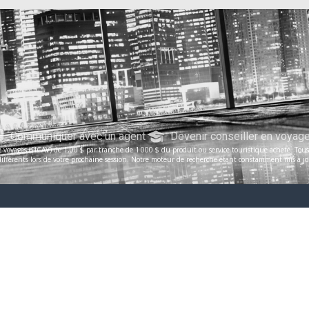
Communiquer avec un agent
Devenir conseiller en voyag
voyages (FICAV) de 1,00 $ par tranche de 1 000 $ du produit ou service touristique acheté. Tous le
férents lors de votre prochaine session. Notre moteur de recherche étant constamment mis à jour, 