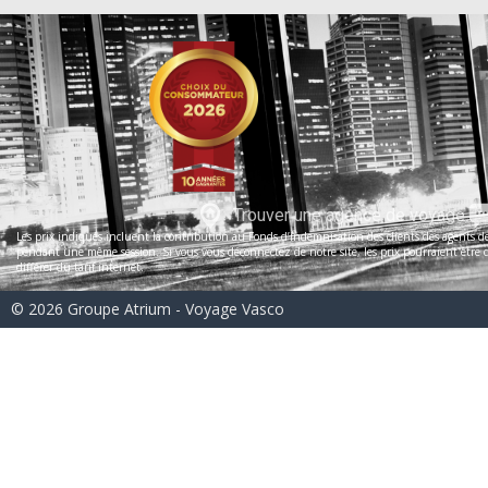
Trouver une agence de voyage
Les prix indiqués incluent la contribution au Fonds d’indemnisation des clients des agents de 
pendant une même session. Si vous vous déconnectez de notre site, les prix pourraient être dif
différer du tarif internet.
© 2026 Groupe Atrium - Voyage Vasco