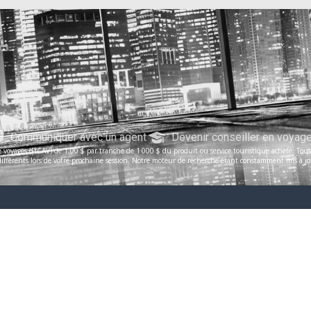
Communiquer avec un agent
Devenir conseiller en voyag
voyages (FICAV) de 1,00 $ par tranche de 1 000 $ du produit ou service touristique acheté. Tous le
férents lors de votre prochaine session. Notre moteur de recherche étant constamment mis à jour, 