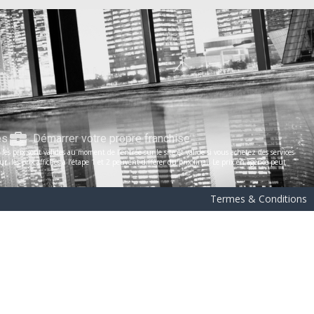
es
Démarrer votre propre franchise
s prix sont valides au moment de l’entrée sur le site et valide si vous achetez des services
les prix affichés à l’étape 1 et 2 peuvent différer du prix final. Le prix en agence peut
Termes & Conditions