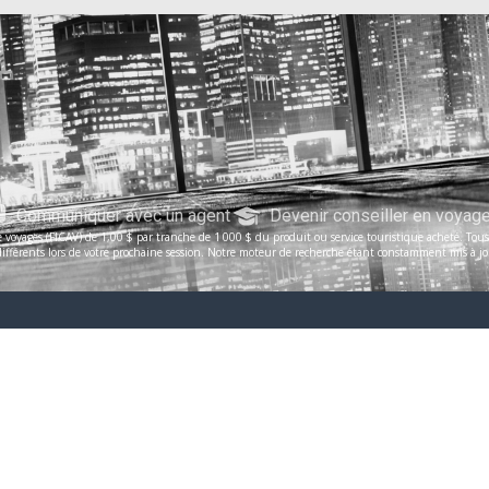
Communiquer avec un agent
Devenir conseiller en voyag
voyages (FICAV) de 1,00 $ par tranche de 1 000 $ du produit ou service touristique acheté. Tous le
férents lors de votre prochaine session. Notre moteur de recherche étant constamment mis à jour, 