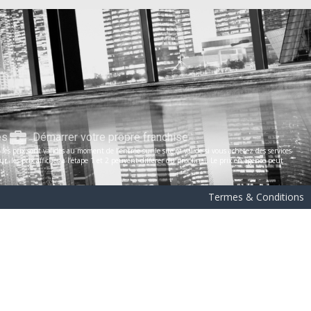
es
Démarrer votre propre franchise
s prix sont valides au moment de l’entrée sur le site et valide si vous achetez des services
les prix affichés à l’étape 1 et 2 peuvent différer du prix final. Le prix en agence peut
Termes & Conditions