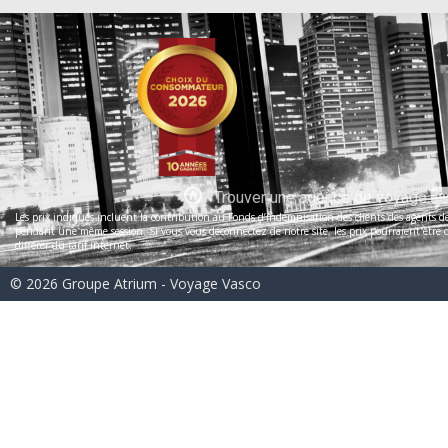
Trouver une agence de voyage
Les prix indiqués incluent la contribution au Fonds d’indemnisation des clients des agents de 
pendant une même session. Si vous vous déconnectez de notre site, les prix pourraient être dif
différer du tarif internet.
© 2026 Groupe Atrium - Voyage Vasco