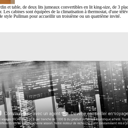
n et table, de deux lits jumeaux convertibles en lit king-size, de 3 plac
Les cabines sont équipées de la climatisation à thermostat, d'une télévi
de style Pullman pour accueillir un troisième ou un quatrième invité.
Communiquer avec un agent
Devenir conseiller en voyag
voyages (FICAV) de 1,00 $ par tranche de 1 000 $ du produit ou service touristique acheté. Tous le
férents lors de votre prochaine session. Notre moteur de recherche étant constamment mis à jour, 