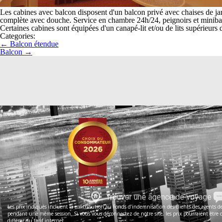
Les cabines avec balcon disposent d'un balcon privé avec chaises de jardi
complète avec douche. Service en chambre 24h/24, peignoirs et minibar. 
Certaines cabines sont équipées d'un canapé-lit et/ou de lits supérieurs 
Categories:
←
Balcon étendue
Balcon
→
Trouver une agence de voyage
Les prix indiqués incluent la contribution au Fonds d’indemnisation des clients des agents de 
pendant une même session. Si vous vous déconnectez de notre site, les prix pourraient être dif
différer du tarif internet.