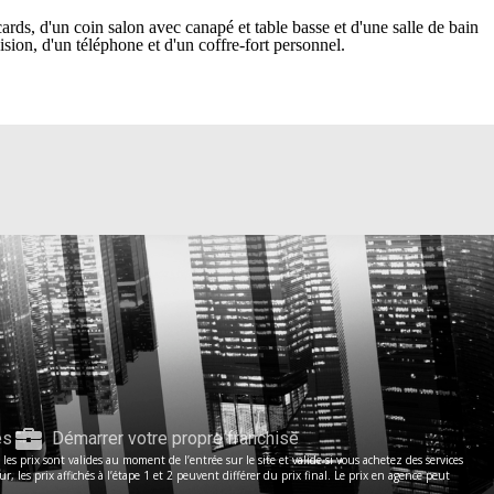
ards, d'un coin salon avec canapé et table basse et d'une salle de bain
sion, d'un téléphone et d'un coffre-fort personnel.
es
Démarrer votre propre franchise
s prix sont valides au moment de l’entrée sur le site et valide si vous achetez des services
les prix affichés à l’étape 1 et 2 peuvent différer du prix final. Le prix en agence peut