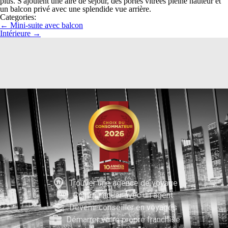
plus. S'ajoutent une aire de séjour, des portes vitrées pleine hauteur et
un balcon privé avec une splendide vue arrière.
Categories:
←
Mini-suite avec balcon
Intérieure
→
Trouver une agence de voyage
Communiquer avec un agent
Devenir conseiller en voyages
Démarrer votre propre franchise