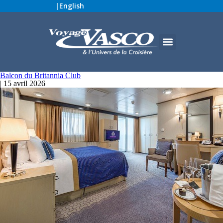
|
English
Balcon du Britannia Club
|
15 avril 2026