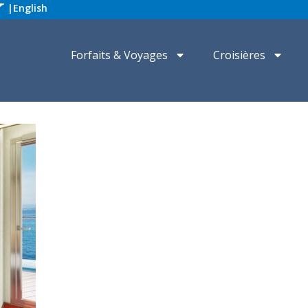
|
English
Forfaits & Voyages
Croisières