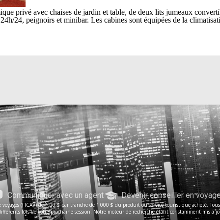
 privé avec chaises de jardin et table, de deux lits jumeaux convertible
h/24, peignoirs et minibar. Les cabines sont équipées de la climatisatio
Communiquer avec un agent
Devenir conseiller en voyag
voyages (FICAV) de 1,00 $ par tranche de 1 000 $ du produit ou service touristique acheté. Tous le
férents lors de votre prochaine session. Notre moteur de recherche étant constamment mis à jour, 