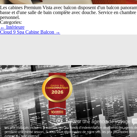
Les cabines Premium Vista avec balcon disposent d'un balcon panoramique
basse et d'une salle de bain complète avec douche. Service en chambre 24
personnel.
Categories:
←
Intérieure
Cloud 9 Spa Cabine Balcon
→
Trouver une agence de voyage
Les prix indiqués incluent la contribution au Fonds d’indemnisation des clients des agents de 
pendant une même session. Si vous vous déconnectez de notre site, les prix pourraient être dif
différer du tarif internet.