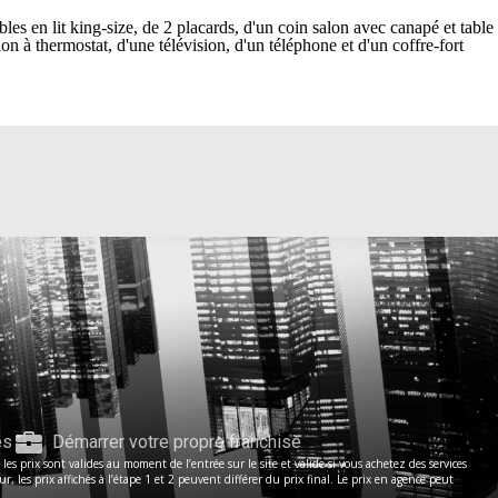
s en lit king-size, de 2 placards, d'un coin salon avec canapé et table
n à thermostat, d'une télévision, d'un téléphone et d'un coffre-fort
es
Démarrer votre propre franchise
s prix sont valides au moment de l’entrée sur le site et valide si vous achetez des services
les prix affichés à l’étape 1 et 2 peuvent différer du prix final. Le prix en agence peut