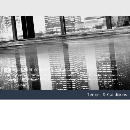
es
Démarrer votre propre franchise
s prix sont valides au moment de l’entrée sur le site et valide si vous achetez des services
les prix affichés à l’étape 1 et 2 peuvent différer du prix final. Le prix en agence peut
Termes & Conditions