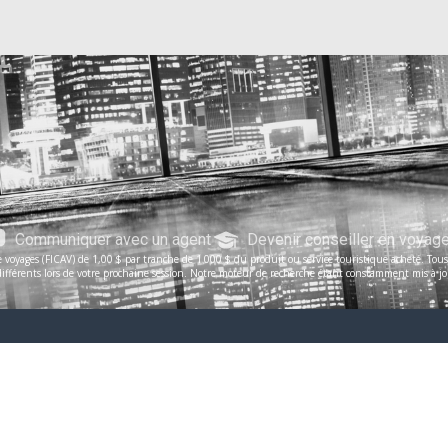
Communiquer avec un agent
Devenir conseiller en voyag
voyages (FICAV) de 1,00 $ par tranche de 1 000 $ du produit ou service touristique acheté. Tous le
férents lors de votre prochaine session. Notre moteur de recherche étant constamment mis à jour, 