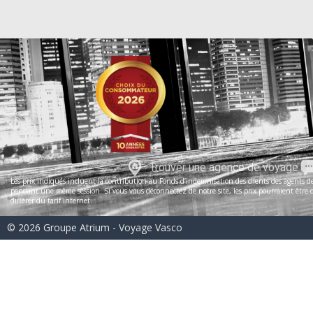
Trouver une agence de voyage
Les prix indiqués incluent la contribution au Fonds d’indemnisation des clients des agents de 
pendant une même session. Si vous vous déconnectez de notre site, les prix pourraient être dif
différer du tarif internet.
© 2026 Groupe Atrium - Voyage Vasco