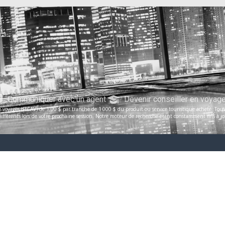
Communiquer avec un agent
Devenir conseiller en voyag
voyages (FICAV) de 1,00 $ par tranche de 1 000 $ du produit ou service touristique acheté. Tous le
férents lors de votre prochaine session. Notre moteur de recherche étant constamment mis à jour, 