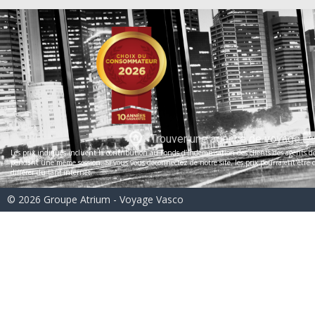
Trouver une agence de voyage
Les prix indiqués incluent la contribution au Fonds d’indemnisation des clients des agents de 
pendant une même session. Si vous vous déconnectez de notre site, les prix pourraient être dif
différer du tarif internet.
© 2026 Groupe Atrium - Voyage Vasco