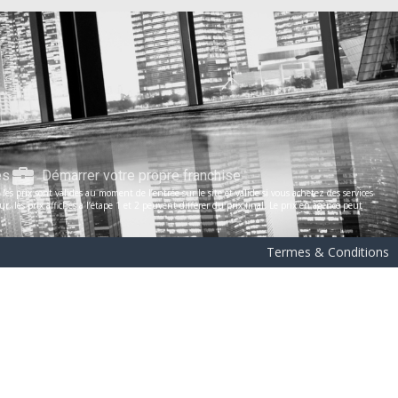
es
Démarrer votre propre franchise
s prix sont valides au moment de l’entrée sur le site et valide si vous achetez des services
les prix affichés à l’étape 1 et 2 peuvent différer du prix final. Le prix en agence peut
Termes & Conditions