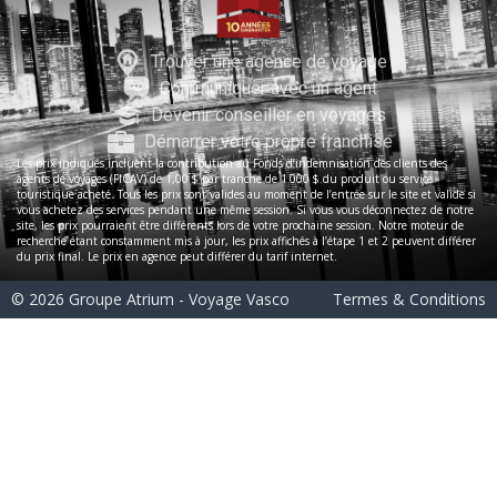
Trouver une agence de voyage
Communiquer avec un agent
Devenir conseiller en voyages
Démarrer votre propre franchise
Les prix indiqués incluent la contribution au Fonds d’indemnisation des clients des
agents de voyages (FICAV) de 1,00 $ par tranche de 1 000 $ du produit ou service
touristique acheté. Tous les prix sont valides au moment de l’entrée sur le site et valide si
vous achetez des services pendant une même session. Si vous vous déconnectez de notre
site, les prix pourraient être différents lors de votre prochaine session. Notre moteur de
recherche étant constamment mis à jour, les prix affichés à l’étape 1 et 2 peuvent différer
du prix final. Le prix en agence peut différer du tarif internet.
© 2026 Groupe Atrium - Voyage Vasco
Termes & Conditions