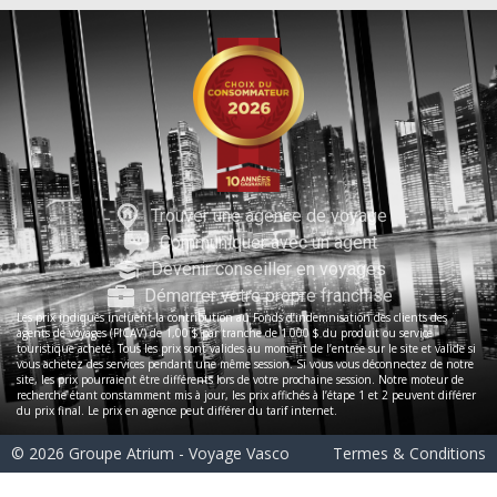
Trouver une agence de voyage
Communiquer avec un agent
Devenir conseiller en voyages
Démarrer votre propre franchise
Les prix indiqués incluent la contribution au Fonds d’indemnisation des clients des
agents de voyages (FICAV) de 1,00 $ par tranche de 1 000 $ du produit ou service
touristique acheté. Tous les prix sont valides au moment de l’entrée sur le site et valide si
vous achetez des services pendant une même session. Si vous vous déconnectez de notre
site, les prix pourraient être différents lors de votre prochaine session. Notre moteur de
recherche étant constamment mis à jour, les prix affichés à l’étape 1 et 2 peuvent différer
du prix final. Le prix en agence peut différer du tarif internet.
© 2026 Groupe Atrium - Voyage Vasco
Termes & Conditions